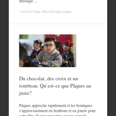
message…
5 avril 2019
dans
Offrez l'Évangile
,
Pâques
.
Du chocolat, des croix et un
tombeau. Qu’est-ce que Pâques au
juste?
Pâques approche rapidement et les boutiques
s’approvisionnent en bonbons et en jouets pour
cette fête. Si une personne qui ne connaît