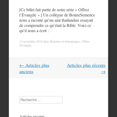
[Ce billet fait partie de notre série « Offrez
l’Évangile ».] Un collègue de BonneSemence
nous a raconté qu’un ami thaïlandais essayait
de comprendre ce qu’était la Bible. Voici ce
qu’il nous a écrit :
12 novembre 2018
dans
Histoires et témoignages
,
Offrez
l'Évangile
.
Navigation
←
Articles plus
Articles plus récents
dans
anciens
→
les
articles
Search
Articles récents