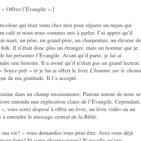
ie « Offrez l’Évangile ».]
ricoleur qui était venu chez moi pour réparer un tuyau qui
e un café et nous nous sommes mis à parler. J’ai appris qu’il
t un mari, un père, un grand-père, un charpentier, un éleveur de
folk. Il n’était donc plus un étranger, mais un homme que je
de lui présenter l’Évangile. Avant qu’il parte, je lui ai
ndre une histoire. Il a avoué qu’il n’était pas un grand lecteur.
 Soyez prêt » et je lui ai offert le livre
L’homme sur le chemi
ne de ma gratitude. Il l’a accepté.
hemine dans un champ missionnaire. Partout autour de nous se
ncore entendu une explication claire de l’Évangile. Cependant,
 », vous serez disposé à offrir un livre, un livre vidéo ou un
 à entendre le message central de la Bible.
de ma vie? » vous demandez-vous peut-être. Avez-vous déjà
 main-forte? Et votre pharmacienne? N’est-elle qu’une