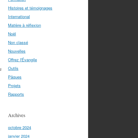
Histoires et témoignages
International
Matière à réflexion
Noël
Non classé
Nouvelles
Offrez l'Évangile
n
Outils
Pâques
Projets
Rapports
Archives
octobre 2024
janvier 2024