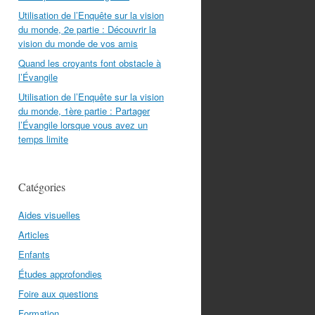
Utilisation de l’Enquête sur la vision
du monde, 2e partie : Découvrir la
vision du monde de vos amis
Quand les croyants font obstacle à
l’Évangile
Utilisation de l’Enquête sur la vision
du monde, 1ère partie : Partager
l’Évangile lorsque vous avez un
temps limite
Catégories
Aides visuelles
Articles
Enfants
Études approfondies
Foire aux questions
Formation