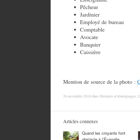
Pêcheur
Jardinier
Employé de bureau
Comptable
Avocate
Banquier
Caissière
Mention de source de la photo :
C
26 novembre 2018
dans
Histoires et témoignages
,
O
Articles connexes
Quand les croyants font
obstacle à l’Évangile