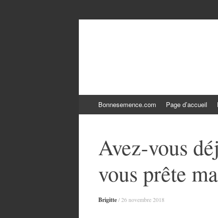
Le blogue Bonne
Aller
Bonnesemence.com
Page d’accueil
au
contenu
Avez-vous déj
vous prête ma
Brigitte
/
26 novembre 2018