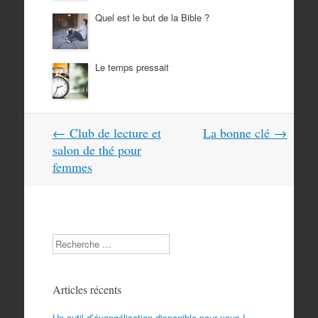
Quel est le but de la Bible ?
Le temps pressait
Navigation
←
Club de lecture et
La bonne clé
→
dans
salon de thé pour
les
femmes
articles
Search
Articles récents
Un outil d’évangélisation disponible pour vous !