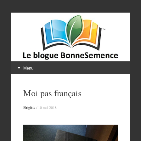
Le blogue
BonneSemence
Menu
Aller
au
Moi pas français
contenu
Brigitte
/
10 mai 2018