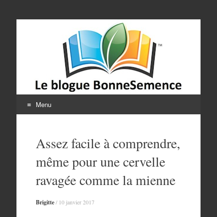
Le blogue
BonneSemence
Menu
Aller
au
Assez facile à comprendre,
contenu
même pour une cervelle
ravagée comme la mienne
Brigitte
/
10 janvier 2017