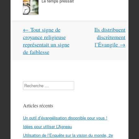
Le temps pressait
Navigation
←
Tout signe de
Ils distribuent
dans
croyance religieuse
discrètement
les
représentait un signe
l’Évangile
→
articles
de faiblesse
Search
Articles récents
Un outil d’évangélisation disponible pour vous !
Idées pour utiliser L’Agneau
Utilisation de l’Enquête sur la vision du monde, 2e