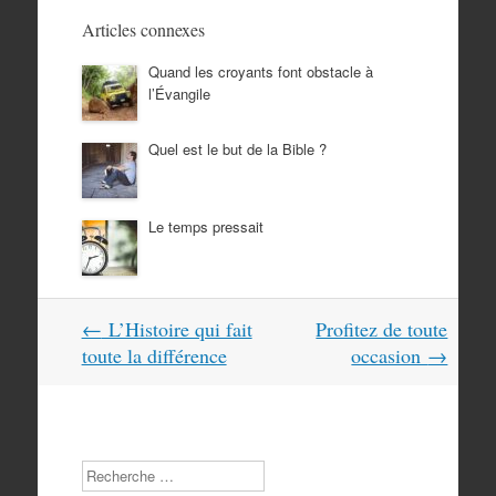
Articles connexes
Quand les croyants font obstacle à
l’Évangile
Quel est le but de la Bible ?
Le temps pressait
Navigation
←
L’Histoire qui fait
Profitez de toute
dans
toute la différence
occasion
→
les
articles
Search