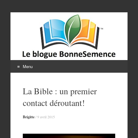
Le blogue
BonneSemence
Menu
Aller
au
La Bible : un premier
contenu
contact déroutant!
Brigitte
/
9 avril 2015