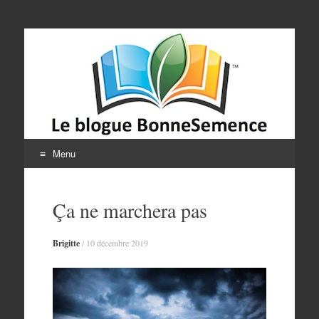
Le blogue
BonneSemence
Menu
Aller
au
Ça ne marchera pas
contenu
Brigitte
/
10 décembre 2019