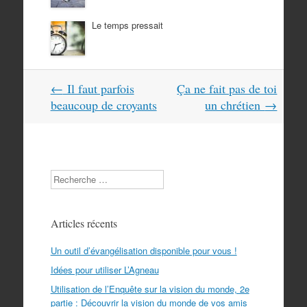
Le temps pressait
Navigation
←
Il faut parfois
Ça ne fait pas de toi
dans
beaucoup de croyants
un chrétien
→
les
articles
Search
Articles récents
Un outil d’évangélisation disponible pour vous !
Idées pour utiliser L’Agneau
Utilisation de l’Enquête sur la vision du monde, 2e
partie : Découvrir la vision du monde de vos amis