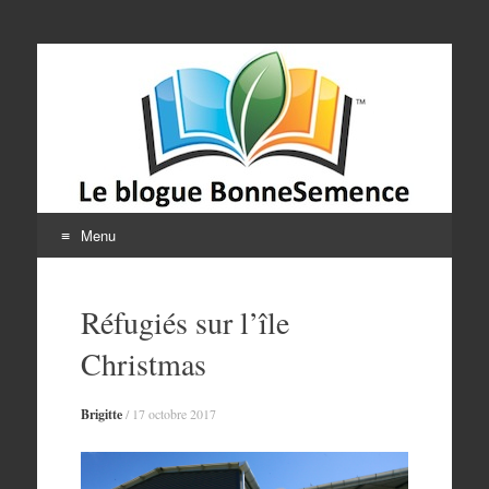
Le blogue
BonneSemence
Menu
Aller
au
Réfugiés sur l’île
contenu
Christmas
Brigitte
/
17 octobre 2017