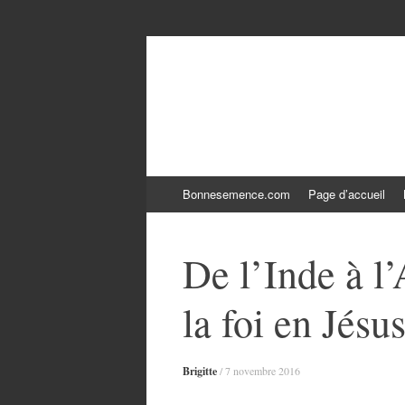
Le blogue Bonne
Aller
Bonnesemence.com
Page d’accueil
au
contenu
De l’Inde à l
la foi en Jésu
Brigitte
/
7 novembre 2016