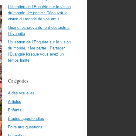
Utilisation de l’Enquête sur la vision
du monde, 2e partie : Découvrir la
vision du monde de vos amis
Quand les croyants font obstacle à
l’Évangile
Utilisation de l’Enquête sur la vision
du monde, 1ère partie : Partager
l’Évangile lorsque vous avez un
temps limite
Catégories
Aides visuelles
Articles
Enfants
Études approfondies
Foire aux questions
Formation