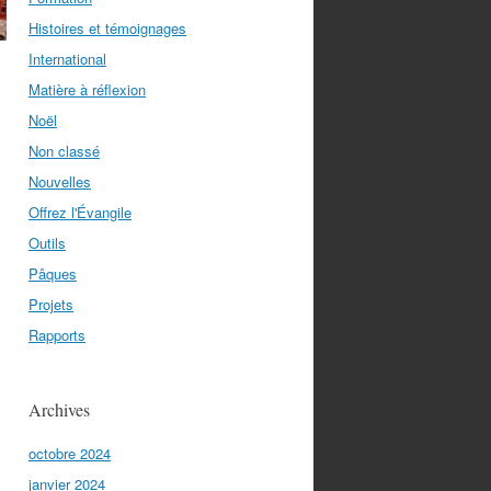
Histoires et témoignages
International
Matière à réflexion
Noël
Non classé
Nouvelles
Offrez l'Évangile
Outils
Pâques
Projets
Rapports
Archives
octobre 2024
janvier 2024