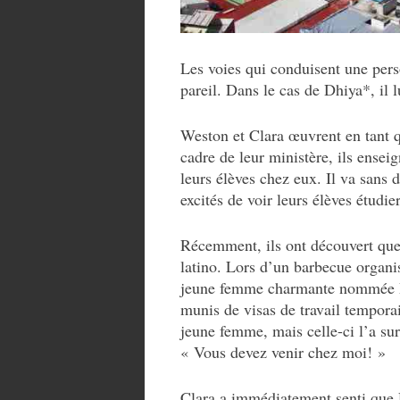
Les voies qui conduisent une perso
pareil. Dans le cas de Dhiya*, il 
Weston et Clara œuvrent en tant q
cadre de leur ministère, ils enseig
leurs élèves chez eux. Il va sans d
excités de voir leurs élèves étudi
Récemment, ils ont découvert que
latino. Lors d’un barbecue organis
jeune femme charmante nommée Dh
munis de visas de travail temporai
jeune femme, mais celle-ci l’a sur
« Vous devez venir chez moi! »
Clara a immédiatement senti que Di