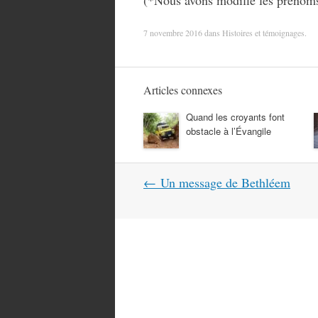
(*Nous avons modifié les prénom
7 novembre 2016
dans
Histoires et témoignages
.
Articles connexes
Quand les croyants font
obstacle à l’Évangile
Navigation
←
Un message de Bethléem
dans
les
articles