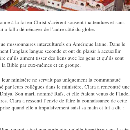
nne à la foi en Christ s’avèrent souvent inattendues et sans
lui a fallu déménager de l’autre côté du globe.
ue missionnaires interculturels en Amérique latine. Dans le
nent l’anglais langue seconde et ont du plaisir à accueillir
ire qu’ils aiment tisser des liens avec les gens et qu’ils sont
er la Bible par eux-mêmes et en groupe.
 leur ministère ne servait pas uniquement la communauté
é par leurs collègues dans le ministère, Clara a rencontré une
iya. Son mari, nommé Raïs, et elle étaient venus de l’Inde,
res. Clara a ressenti l’envie de faire la connaissance de cette
prise quand elle a impulsivement saisi sa main et lui a dit :
eu ouvrait ainsi une porte afin qu’elle investisse dans la vie