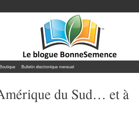
Semence
Boutique
Bulletin électronique mensuel
’Amérique du Sud… et à
s