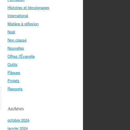
Histoires et témoignages
International
Matière à réflexion
Noël
Non classé
Nouvelles
Offrez l'Évangile
Outils
Pâques
Projets
Rapports
Archives
octobre 2024
janvier 2024