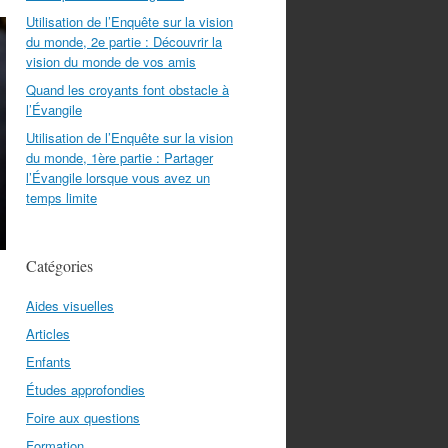
Utilisation de l’Enquête sur la vision
du monde, 2e partie : Découvrir la
vision du monde de vos amis
Quand les croyants font obstacle à
l’Évangile
Utilisation de l’Enquête sur la vision
du monde, 1ère partie : Partager
l’Évangile lorsque vous avez un
temps limite
Catégories
Aides visuelles
Articles
Enfants
Études approfondies
Foire aux questions
Formation