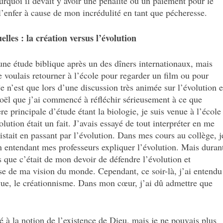
urquoi il devait y avoir une pénalité ou un paiement pour le
 l’enfer à cause de mon incrédulité en tant que pécheresse.
lles : la création versus l’évolution
 une étude biblique après un des dîners internationaux, mais
je voulais retourner à l’école pour regarder un film ou pour
 n’est que lors d’une discussion très animée sur l’évolution e
Noël que j’ai commencé à réfléchir sérieusement à ce que
re principale d’étude étant la biologie, je suis venue à l’école
olution était un fait. J’avais essayé de tout interpréter en me
istait en passant par l’évolution. Dans mes cours au collège, j
n entendant mes professeurs expliquer l’évolution. Mais duran
s que c’était de mon devoir de défendre l’évolution et
ase de ma vision du monde. Cependant, ce soir-là, j’ai entendu
 vue, le créationnisme. Dans mon cœur, j’ai dû admettre que
té à la notion de l’existence de Dieu, mais je ne pouvais plus