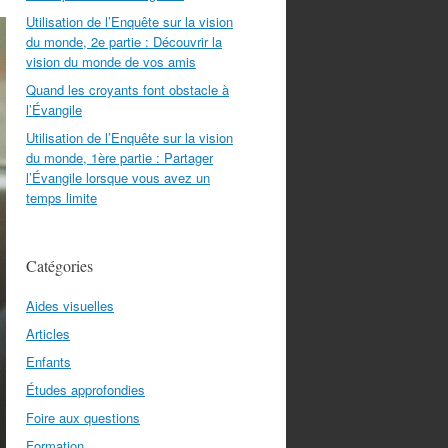
Utilisation de l’Enquête sur la vision
du monde, 2e partie : Découvrir la
vision du monde de vos amis
Quand les croyants font obstacle à
l’Évangile
Utilisation de l’Enquête sur la vision
du monde, 1ère partie : Partager
l’Évangile lorsque vous avez un
temps limite
Catégories
Aides visuelles
Articles
Enfants
Études approfondies
Foire aux questions
Formation