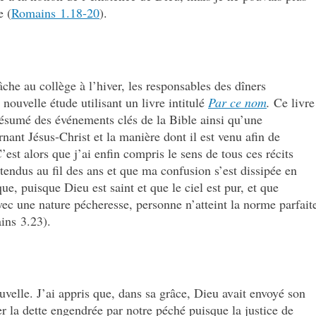
e (
Romains 1.18‑20
).
che au collège à l’hiver, les responsables des dîners
ouvelle étude utilisant un livre intitulé
Par ce nom
.
Ce livre
résumé des événements clés de la Bible ainsi qu’une
ant Jésus‑Christ et la manière dont il est venu afin de
’est alors que j’ai enfin compris le sens de tous ces récits
ntendus au fil des ans et que ma confusion s’est dissipée en
ue, puisque Dieu est saint et que le ciel est pur, et que
vec une nature pécheresse, personne n’atteint la norme parfait
ins 3.23).
uvelle. J’ai appris que, dans sa grâce, Dieu avait envoyé son
r la dette engendrée par notre péché puisque la justice de