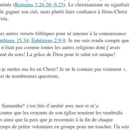
uittée (
Romains 3.24‑26; 6.23
). Le christianisme ne signifiait
e gagner son ciel, mais plutôt faire confiance à Jésus-Christ
roix.
eurs autres versets bibliques pour m’amener à la connaissance
nthiens 15.34
;
Éphésiens 2.8‑9
. Je me suis rendu compte que
 n’était pas comme toutes les autres religions dont j’avais
ment du sens! La grâce de Dieu pour le salut est unique!
je mettre ma foi en Christ? Je ne le connais pas vraiment ».
 et de nombreuses questions.
e Samantha* s’est liée d’amitié avec moi et m’a
ontre que les croyants de son église tenaient les vendredis
s ainsi que la paix que je ressentais à la fin de chaque
 temps de prière volontaire en groupe pour me toucher. Un soir