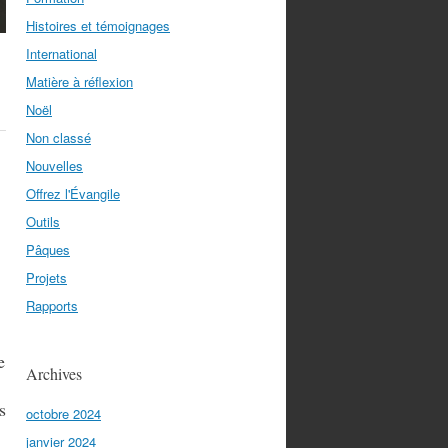
Histoires et témoignages
International
Matière à réflexion
Noël
Non classé
Nouvelles
Offrez l'Évangile
Outils
Pâques
Projets
Rapports
e
Archives
s
octobre 2024
janvier 2024