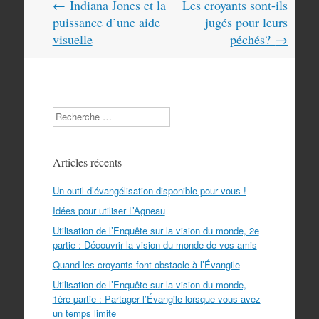
Navigation
←
Indiana Jones et la
Les croyants sont-ils
dans
puissance d’une aide
jugés pour leurs
les
visuelle
péchés?
→
articles
Search
Articles récents
Un outil d’évangélisation disponible pour vous !
Idées pour utiliser L’Agneau
Utilisation de l’Enquête sur la vision du monde, 2e
partie : Découvrir la vision du monde de vos amis
Quand les croyants font obstacle à l’Évangile
Utilisation de l’Enquête sur la vision du monde,
1ère partie : Partager l’Évangile lorsque vous avez
un temps limite