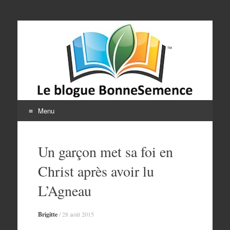
Le blogue
BonneSemence
Menu
Aller
au
Un garçon met sa foi en
contenu
Christ après avoir lu
L’Agneau
Brigitte
/
28 août 2015