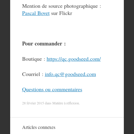
Mention de source photographique :
Pascal Bovet
sur Flickr
Pour commander :
Boutique :
https://qc.goodseed.com/
Courriel :
info.qc@goodseed.com
Questions ou commentaires
28 février 2015
dans
Matière à réflexion
.
Articles connexes