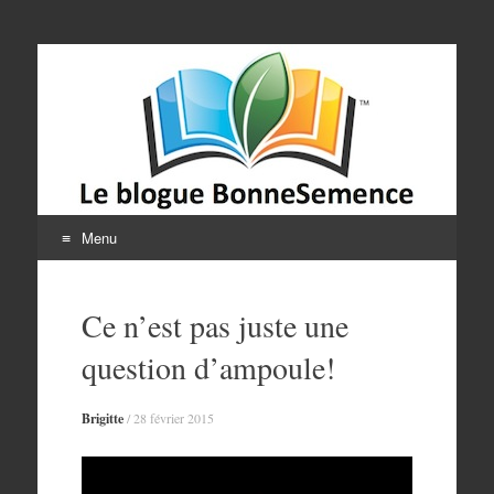
Le blogue
BonneSemence
Menu
Aller
au
Ce n’est pas juste une
contenu
question d’ampoule!
Brigitte
/
28 février 2015