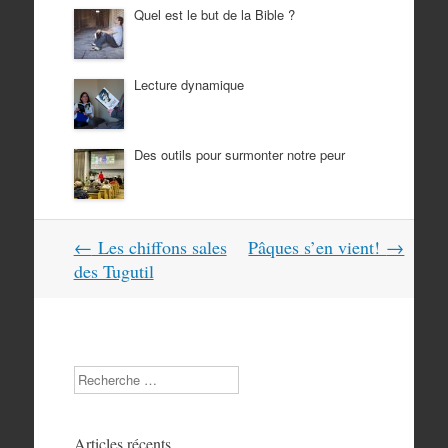
Quel est le but de la Bible ?
Lecture dynamique
Des outils pour surmonter notre peur
Navigation
←
Les chiffons sales
Pâques s’en vient!
→
dans
des Tugutil
les
articles
Search
Articles récents